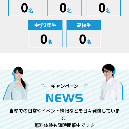
0
0
0
名
名
名
中学3年生
高校生
0
0
名
名
キャンペーン
当塾での日常やイベント情報などを日々発信していま
す。
無料体験も随時開催中です♪