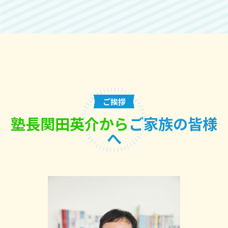
ご挨拶
塾長関田英介から
ご家族の皆様
へ