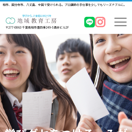
柏市、国分寺市、八丈島、全国で受けられる。プロ講師の手仕事を少しでもリーズナブルに。
〒277-0863 千葉県柏市豊四季249-5酒井ビル2F