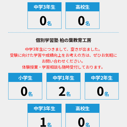
中学3年生
高校生
0
0
名
名
個別学習塾 柏の葉教育工房
中学3年生につきまして、空きが出ました。
受験に向けた学習や成績向上をお考えの方は、ぜひお気軽に
お問い合わせください。
体験授業・学習相談も随時受付しております。
小学生
中学1年生
中学2年生
0
2
0
名
名
名
中学3年生
高校生
1
0
名
名