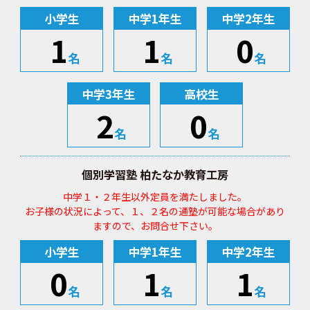
小学生
中学1年生
中学2年生
1
1
0
名
名
名
中学3年生
高校生
2
0
名
名
個別学習塾 柏たなか教育工房
中学１・２年生以外定員を満たしました。
お子様の状況によって、１、２名の通塾が可能な場合があり
ますので、お問合せ下さい。
小学生
中学1年生
中学2年生
0
1
1
名
名
名