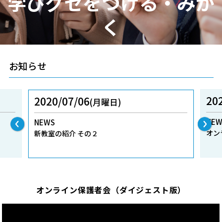
学びグセをつける・みが
く
お知らせ
20
2020/07/06
(
月曜日
)
NEW
NEWS
オン
新教室の紹介 その２
オンライン保護者会（ダイジェスト版）