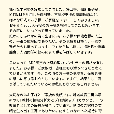
様々な学習塾を経験してきました。集団塾、個別指導塾、
ICT教材を利用した個別塾、不登校支援の家庭教師など、
様々な形式でお子様・ご家庭をフォローして参りました。
おそらく3000人程度のお子様を指導してきたと思います。
その度に、いつだって想っていました。
誰かのしあわせの為に生きたい。お子様や保護者様の人生
の、一番の応援団でありたい。その気持ちは熱く、不惑を
過ぎた今も滾っています。ですから私は時に、提出物や授業
態度、人間関係の悩みにまで手を伸ばしていきます。
思い立ってJADP認定の上級心理カウンセラーの資格を有し
ました。お子様・ご家族様、皆様に寄り添うべきだと考え
ているからです。今、この時のお子様の気持ち、保護者様
の想いに寄り添おうとしています。ですが、結果として寄
り添っていただいているのは私たちなのかもしれません。
大切なのはお子様とご家族の笑顔です。地域教育工房は最
新のICT教材の情報分析力とプロ講師&プロカウンセラーの
教育者としての経験が融合しています。地域のご家族の笑
顔を生み出す工房でありたい。応えられなかった期待に育