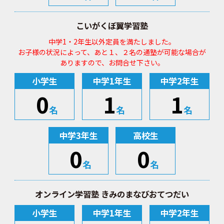
こいがくぼ翼学習塾
中学1・2年生以外定員を満たしました。
お子様の状況によって、あと１、２名の通塾が可能な場合が
ありますので、お問合せ下さい。
小学生
中学1年生
中学2年生
0
1
1
名
名
名
中学3年生
高校生
0
0
名
名
オンライン学習塾 きみのまなびおてつだい
小学生
中学1年生
中学2年生