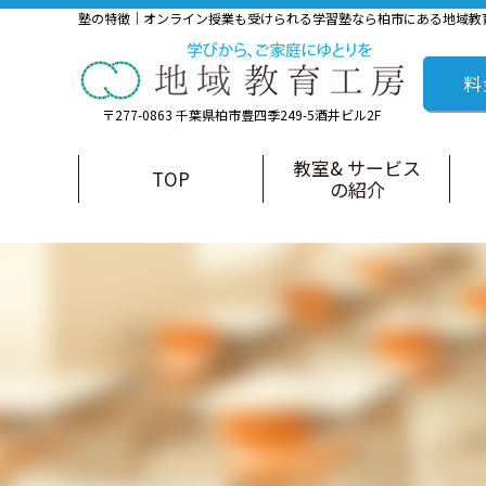
塾の特徴｜オンライン授業も受けられる学習塾なら柏市にある地域教
料
〒277-0863 千葉県柏市豊四季249-5酒井ビル2F
教室& サービス
TOP
の紹介