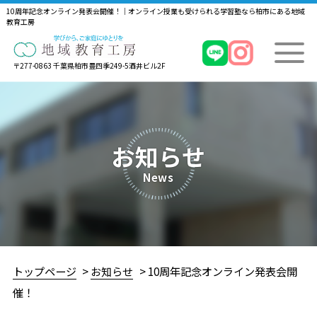
10周年記念オンライン発表会開催！｜オンライン授業も受けられる学習塾なら柏市にある地域
教育工房
〒277-0863 千葉県柏市豊四季249-5酒井ビル2F
お知らせ
News
トップページ
お知らせ
10周年記念オンライン発表会開
催！