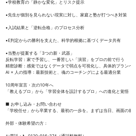
▪学校教育の「静かな変化」とリスク提示

▪先生が個別を見られない現実に対し、家庭と塾が打つべき対策

▪入試結果と「逆転合格」のプロセス分析

▪E判定からの勝利を支えた、科学的根拠に基づくデータ共有

▪当塾が提案する「3つの新・武器」

反転学習：家で予習し、一番苦しい「演習」をプロの前で行う

精密診断：感覚ではなくデータで弱点を可視化し、具体的プランへ変
AI × 人の指導：最新技術と、魂のコーチングによる最適分業

10周年宣言・次の10年へ

「教えるプロ」から「学習全体を設計するプロ」への進化と覚悟

■ お申し込み・お問い合わせ

「学校任せ」から卒業する、最初の一歩を。まずは当日、画面の前で
外部・体験希望の方：

お電話：📞 
0120-916-374
（通話料無料）
