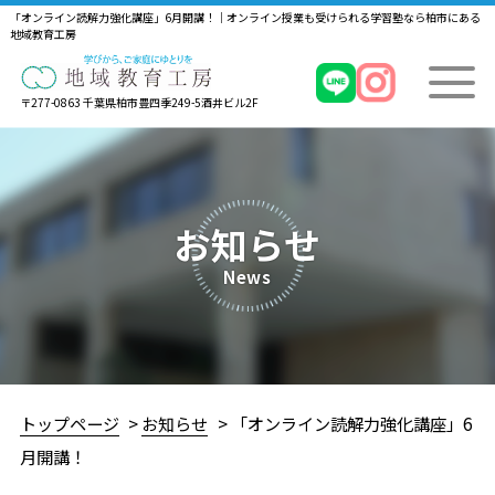
「オンライン読解力強化講座」6月開講！｜オンライン授業も受けられる学習塾なら柏市にある
地域教育工房
〒277-0863 千葉県柏市豊四季249-5酒井ビル2F
お知らせ
News
トップページ
お知らせ
「オンライン読解力強化講座」6
月開講！