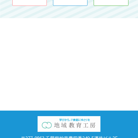
〒277-0863 千葉県柏市豊四季249-5酒井ビル2F